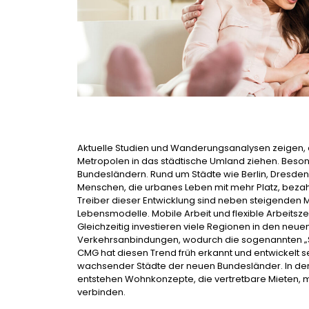
Aktuelle Studien und Wanderungsanalysen zeigen,
Metropolen in das städtische Umland ziehen. Beso
Bundesländern. Rund um Städte wie Berlin, Dresden,
Menschen, die urbanes Leben mit mehr Platz, bez
Treiber dieser Entwicklung sind neben steigenden 
Lebensmodelle. Mobile Arbeit und flexible Arbeitsze
Gleichzeitig investieren viele Regionen in den neuen
Verkehrsanbindungen, wodurch die sogenannten „Sp
CMG hat diesen Trend früh erkannt und entwickelt s
wachsender Städte der neuen Bundesländer. In der 
entstehen Wohnkonzepte, die vertretbare Mieten, 
verbinden.