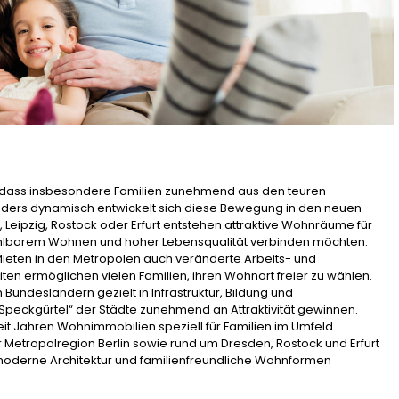
 dass insbesondere Familien zunehmend aus den teuren
nders dynamisch entwickelt sich diese Bewegung in den neuen
 Leipzig, Rostock oder Erfurt entstehen attraktive Wohnräume für
ahlbarem Wohnen und hoher Lebensqualität verbinden möchten.
Mieten in den Metropolen auch veränderte Arbeits- und
iten ermöglichen vielen Familien, ihren Wohnort freier zu wählen.
 Bundesländern gezielt in Infrastruktur, Bildung und
eckgürtel“ der Städte zunehmend an Attraktivität gewinnen.
eit Jahren Wohnimmobilien speziell für Familien im Umfeld
Metropolregion Berlin sowie rund um Dresden, Rostock und Erfurt
moderne Architektur und familienfreundliche Wohnformen